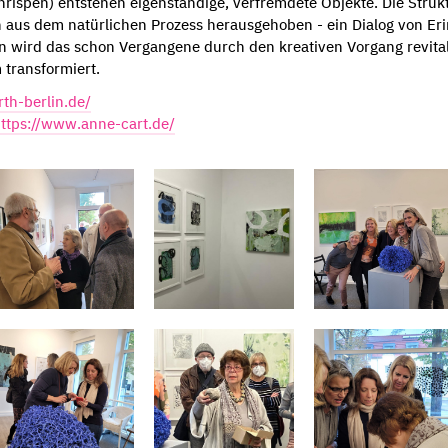
enrispen) entstehen eigenständige, verfremdete Objekte. Die Struk
 aus dem natürlichen Prozess herausgehoben - ein Dialog von Er
on wird das schon Vergangene durch den kreativen Vorgang revitali
 transformiert.
arth-berlin.de/
ttps://www.anne-cart.de/