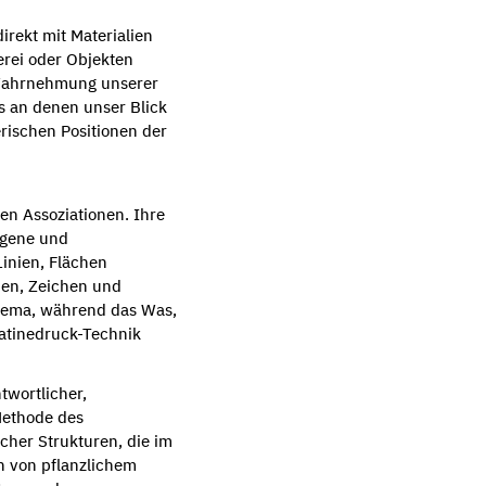
irekt mit Materialien
lerei oder Objekten
ie Wahrnehmung unserer
s an denen unser Blick
erischen Positionen der
en Assoziationen. Ihre
rgene und
inien, Flächen
ien, Zeichen und
Thema, während das Was,
latinedruck-Technik
ntwortlicher,
Methode des
cher Strukturen, die im
 von pflanzlichem