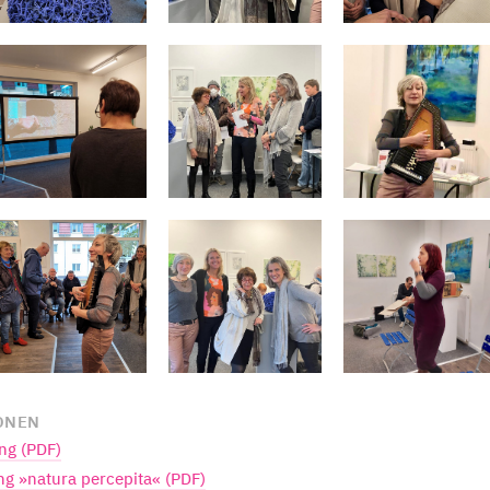
ONEN
ung (PDF)
ng »natura percepita« (PDF)