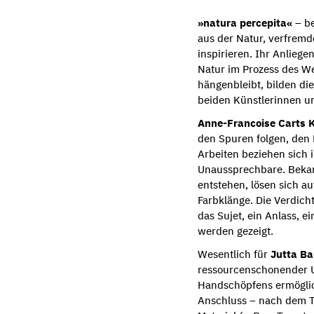
»natura percepita«
– be
aus der Natur, verfremde
inspirieren. Ihr Anliege
Natur im Prozess des We
hängenbleibt, bilden di
beiden Künstlerinnen un
Anne-Francoise Carts 
den Spuren folgen, den 
Arbeiten beziehen sich 
Unaussprechbare. Bekan
entstehen, lösen sich a
Farbklänge. Die Verdic
das Sujet, ein Anlass, e
werden gezeigt.
Wesentlich für
Jutta Ba
ressourcenschonender U
Handschöpfens ermöglich
Anschluss – nach dem T