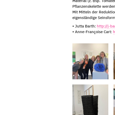
Material (z. Bsp. Tomat
Pflanzenskelette werden
Mit Mitteln der Redukti
eigenständige Seinsform
• Jutta Barth:
http://j-b
• Anne-Françoise Cart:
h