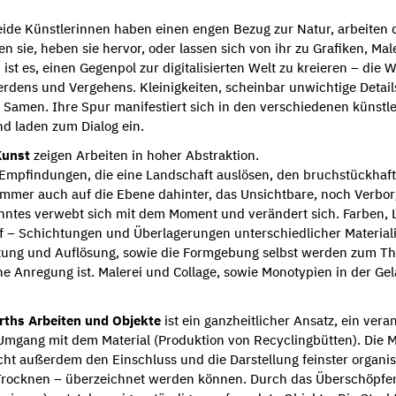
ide Künstlerinnen haben einen engen Bezug zur Natur, arbeiten d
n sie, heben sie hervor, oder lassen sich von ihr zu Grafiken, Ma
n ist es, einen Gegenpol zur digitalisierten Welt zu kreieren – d
rdens und Vergehens. Kleinigkeiten, scheinbar unwichtige Detail
e Samen. Ihre Spur manifestiert sich in den verschiedenen künstl
d laden zum Dialog ein.
Kunst
zeigen Arbeiten in hoher Abstraktion.
Empfindungen, die eine Landschaft auslösen, den bruchstückhaft
immer auch auf die Ebene dahinter, das Unsichtbare, noch Verbo
ntes verwebt sich mit dem Moment und verändert sich. Farben, L
uf – Schichtungen und Überlagerungen unterschiedlicher Material
htung und Auflösung, sowie die Formgebung selbst werden zum 
ine Anregung ist. Malerei und Collage, sowie Monotypien in der Ge
rths Arbeiten und Objekte
ist ein ganzheitlicher Ansatz, ein vera
mgang mit dem Material (Produktion von Recyclingbütten). Die 
t außerdem den Einschluss und die Darstellung feinster organis
rocknen – überzeichnet werden können. Durch das Überschöpfen