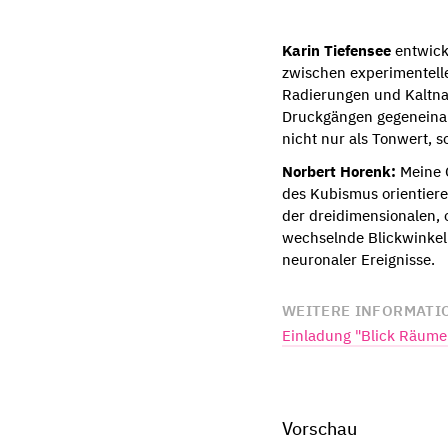
Karin Tiefensee
entwicke
zwischen experimentelle
Radierungen und Kaltnad
Druckgängen gegeneinand
nicht nur als Tonwert, 
Norbert Horenk:
Meine O
des Kubismus orientieren
der dreidimensionalen, 
wechselnde Blickwinkel 
neuronaler Ereignisse.
WEITERE INFORMATI
Einladung "Blick Räume
Vorschau