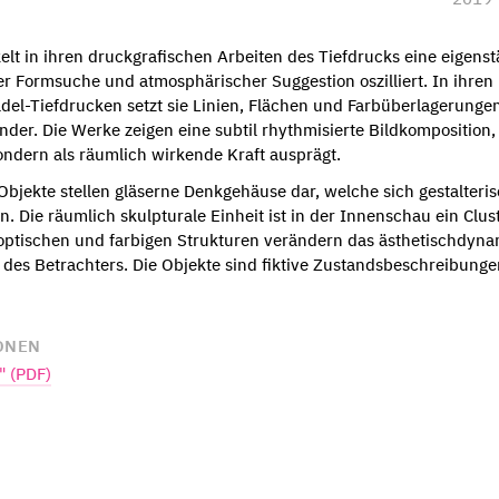
lt in ihren druckgrafischen Arbeiten des Tiefdrucks eine eigenst
r Formsuche und atmosphärischer Suggestion oszilliert. In ihren
el-Tiefdrucken setzt sie Linien, Flächen und Farbüberlagerunge
er. Die Werke zeigen eine subtil rhythmisierte Bildkomposition, 
sondern als räumlich wirkende Kraft ausprägt.
bjekte stellen gläserne Denkgehäuse dar, welche sich gestalteris
. Die räumlich skulpturale Einheit ist in der Innenschau ein Clus
optischen und farbigen Strukturen verändern das ästhetischdyna
des Betrachters. Die Objekte sind fiktive Zustandsbeschreibung
ONEN
" (PDF)